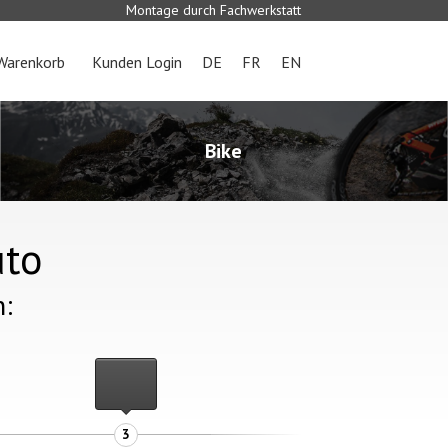
Montage durch Fachwerkstatt
Warenkorb
Kunden Login
DE
FR
EN
Bike
uto
n:
3