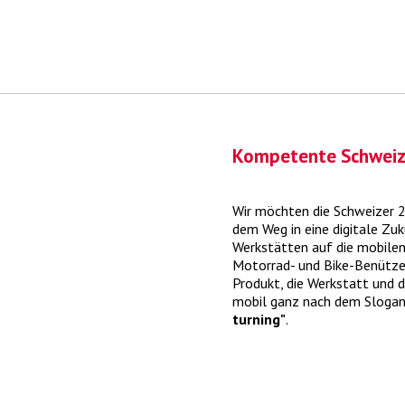
Kompetente Schweiz
Mythos "Online-Reifen vs.
yourwheels"
Wir möchten die Schweizer 
dem Weg in eine digitale Zu
yourwheels verbindet den Reifenkauf direkt
Werkstätten auf die mobilen
einer online-Terminbuchung
> mehr
Motorrad- und Bike-Benützer
Produkt, die Werkstatt und 
mobil ganz nach dem Sloga
turning"
.