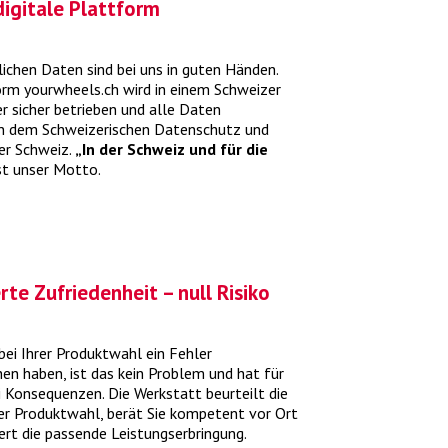
digitale Plattform
lichen Daten sind bei uns in guten Händen.
orm yourwheels.ch wird in einem Schweizer
Was kostet ein Autoservice?
 sicher betrieben und alle Daten
n dem Schweizerischen Datenschutz und
der Schweiz.
„In der Schweiz und für die
ute Wartung zahlt sich aus – auf kurze, wie
st unser Motto.
auf lange Frist.
> mehr
rte Zufriedenheit – null Risiko
 bei Ihrer Produktwahl ein Fehler
hen haben, ist das kein Problem und hat für
ei Konsequenzen. Die Werkstatt beurteilt die
Freie Werkstatt oder
er Produktwahl, berät Sie kompetent vor Ort
Markenvertretung
ert die passende Leistungserbringung.