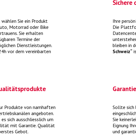
Sichere 
 wählen Sie ein Produkt
Ihre persön
Auto, Motorrad oder Bike
Die Plattf
Was kostet ein Winter-Check?
rtrauens. Sie erhalten
Datencenter
fügbaren Termine der
unterstehe
glichen Dienstleistungen.
bleiben in 
ie
Mit einem umfassenden Winter-Check bereiten
G
 24h vor dem vereinbarten
Schweiz“
i
hr
Sie Ihr Auto optimal auf die kalte Jahreszeit vor.
> mehr
ualitätsprodukte
Garantie
nur Produkte von namhaften
Sollte sich
ertriebskanälen angeboten.
eingeschlic
 es sich ausschliesslich um
Sie keinerl
Reifen online kaufen inklusive
lität mit Garantie. Qualität
Eignung Ihr
Montage
oberstes Gebot.
und garanti