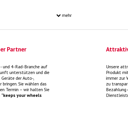
mehr
er Partner
Attrakti
Mein Auto identifizieren
2- und 4-Rad-Branche auf
Unsere att
kunft unterstützen und die
Produkt mit
 mit
Der sicherste Weg zum richtigen Produkt für Ihr
Mi
 Geräte der Auto-,
immer zur W
Auto führt über die Typenschein-Nummer.
>
Si
 bringen. Sie wählen das
zu transpar
mehr
den
Termin – wir halten Sie
Bezahlung e
n
"keeps your wheels
Dienstleist