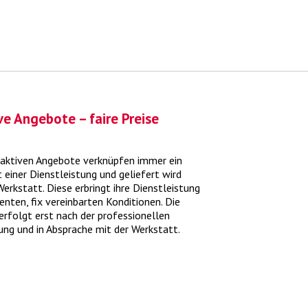
ve Angebote – faire Preise
Was kostet ein Frühlings-Check?
raktiven Angebote verknüpfen immer ein
 einer Dienstleistung und geliefert wird
t einem umfassenden Frühlings-Check holen
erkstatt. Diese erbringt ihre Dienstleistung
e Ihr Fahrzeug aus dem Winterschlaf .
> mehr
enten, fix vereinbarten Konditionen. Die
rfolgt erst nach der professionellen
ung und in Absprache mit der Werkstatt.