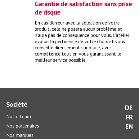
Grâce au check-up avant expertise, votre véhicule passera le
Garantie de satisfaction sans prise
contrôle technique périodique.
> plus
de risque
En cas d'erreur avec la sélection de votre
produit, cela ne posera aucun problème et
n’aura pas de conséquence pour vous. L'atelier
évalue la pertinence de votre choix et vous
conseille directement sur place, avec
compétence tout en vous garantissant le
meilleur service possible.
Que coûte un check-up d’hiver ?
Société
DE
Grâce à un check-up d’hiver complet, vous préparez
idéalement votre voiture pour la saison d’hiver.
> plus
FR
Notre team
EN
Nos partenaires
Nos marques