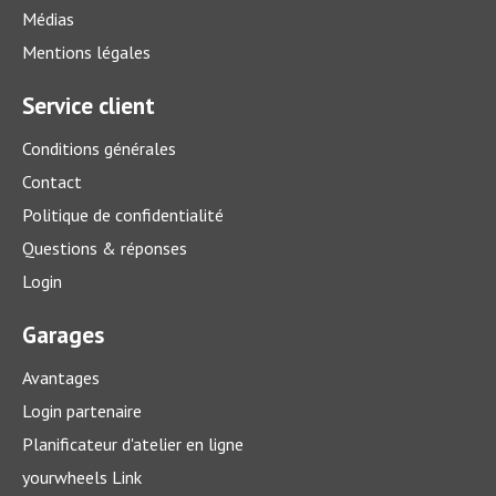
Médias
Mentions légales
Service client
Conditions générales
Contact
Politique de confidentialité
Que coûte un service sur votre voiture?
Questions & réponses
Un bon entretien est par contre toujours intéressant – que
Login
ce soit à court ou à long terme.
> plus
Garages
Avantages
Login partenaire
Planificateur d'atelier en ligne
yourwheels Link