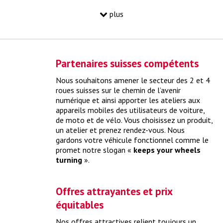
plus
Partenaires suisses compétents
Nous souhaitons amener le secteur des 2 et 4
roues suisses sur le chemin de l’avenir
numérique et ainsi apporter les ateliers aux
appareils mobiles des utilisateurs de voiture,
de moto et de vélo. Vous choisissez un produit,
Mythe "pneus en ligne vs yourwheels"
un atelier et prenez rendez-vous. Nous
gardons votre véhicule fonctionnel comme le
yourwheels relie l’achat de pneus directement à un rendez-
promet notre slogan «
keeps your wheels
vous en ligne
> plus
turning
».
Offres attrayantes et prix
équitables
Nos offres attractives relient toujours un