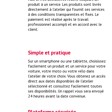
produit à un service. Les produits sont livrés
directement à l'atelier qui fournit ses services
à des conditions transparentes et fixes. Le
paiement est réalisé après le travail
professionnel accompli et en accord avec le
client.
Identifier ma voiture
Le moyen le plus sûr d'obtenir le bon produit pour votre
Simple et pratique
voiture est d'utiliser le numéro de réception par type.
> plus
Sur un smartphone ou une tablette, choisissez
facilement un produit et un service pour votre
voiture, votre moto ou votre vélo dans
l'atelier de votre choix. Vous obtenez un accès
direct aux dates disponibles de l'atelier
sélectionné et consultez facilement toutes
ses disponibilités. Un rappel vous sera envoyé
24 heures avant la date convenue.
Plateforme sécurisée