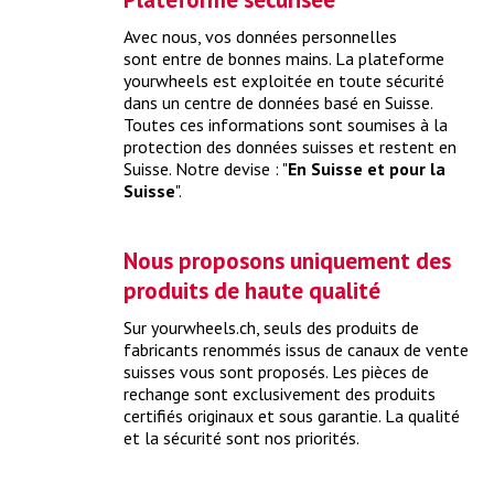
Avec nous, vos données personnelles
Que coûte un check-up de printemps ?
sont entre de bonnes mains. La plateforme
yourwheels est exploitée en toute sécurité
Grâce à un check-up de printemps complet, vous sortez
dans un centre de données basé en Suisse.
votre voiture de son hibernation et la préparez idéalement
Toutes ces informations sont soumises à la
pour la saison d’été.
> plus
protection des données suisses et restent en
Suisse. Notre devise : "
En Suisse et pour la
Suisse
".
Nous proposons uniquement des
produits de haute qualité
Sur yourwheels.ch, seuls des produits de
fabricants renommés issus de canaux de vente
suisses vous sont proposés. Les pièces de
rechange sont exclusivement des produits
certifiés originaux et sous garantie. La qualité
et la sécurité sont nos priorités.
Que coûte un check-up avant expertise ?