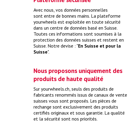
Avec nous, vos données personnelles
Que coûte un check-up de printemps ?
sont entre de bonnes mains. La plateforme
yourwheels est exploitée en toute sécurité
Grâce à un check-up de printemps complet, vous sortez
dans un centre de données basé en Suisse.
votre voiture de son hibernation et la préparez idéalement
Toutes ces informations sont soumises à la
pour la saison d’été.
> plus
protection des données suisses et restent en
Suisse. Notre devise : "
En Suisse et pour la
Suisse
".
Nous proposons uniquement des
produits de haute qualité
Sur yourwheels.ch, seuls des produits de
fabricants renommés issus de canaux de vente
suisses vous sont proposés. Les pièces de
rechange sont exclusivement des produits
certifiés originaux et sous garantie. La qualité
et la sécurité sont nos priorités.
Que coûte un check-up avant expertise ?