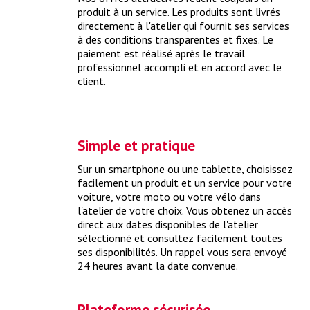
produit à un service. Les produits sont livrés
directement à l'atelier qui fournit ses services
à des conditions transparentes et fixes. Le
paiement est réalisé après le travail
professionnel accompli et en accord avec le
client.
Identifier ma voiture
Le moyen le plus sûr d'obtenir le bon produit pour votre
Simple et pratique
voiture est d'utiliser le numéro de réception par type.
> plus
Sur un smartphone ou une tablette, choisissez
facilement un produit et un service pour votre
voiture, votre moto ou votre vélo dans
l'atelier de votre choix. Vous obtenez un accès
direct aux dates disponibles de l'atelier
sélectionné et consultez facilement toutes
ses disponibilités. Un rappel vous sera envoyé
24 heures avant la date convenue.
Plateforme sécurisée