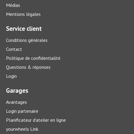
Médias
Mentions légales
Service client
Conditions générales
Contact
Politique de confidentialité
Que coûte un service sur votre voiture?
Questions & réponses
Un bon entretien est par contre toujours intéressant – que
Login
ce soit à court ou à long terme.
> plus
Garages
Avantages
Login partenaire
Planificateur d'atelier en ligne
yourwheels Link