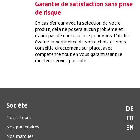
Grâce au check-up avant expertise, votre véhicule passera le
Garantie de satisfaction sans prise
contrôle technique périodique.
> plus
de risque
En cas d'erreur avec la sélection de votre
produit, cela ne posera aucun problème et
n’aura pas de conséquence pour vous. L'atelier
évalue la pertinence de votre choix et vous
conseille directement sur place, avec
compétence tout en vous garantissant le
meilleur service possible.
Que coûte un check-up d’hiver ?
Société
DE
Grâce à un check-up d’hiver complet, vous préparez
idéalement votre voiture pour la saison d’hiver.
> plus
FR
Notre team
EN
Nos partenaires
Nos marques