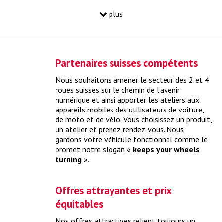
plus
Partenaires suisses compétents
Nous souhaitons amener le secteur des 2 et 4
roues suisses sur le chemin de l’avenir
numérique et ainsi apporter les ateliers aux
appareils mobiles des utilisateurs de voiture,
de moto et de vélo. Vous choisissez un produit,
Mythe "pneus en ligne vs yourwheels"
un atelier et prenez rendez-vous. Nous
gardons votre véhicule fonctionnel comme le
yourwheels relie l’achat de pneus directement à un rendez-
promet notre slogan «
keeps your wheels
vous en ligne
> plus
turning
».
Offres attrayantes et prix
équitables
Nos offres attractives relient toujours un