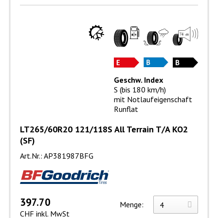
Geschw. Index
S (bis 180 km/h)
mit Notlaufeigenschaft
Runflat
LT265/60R20 121/118S All Terrain T/A KO2
(SF)
Art.Nr.: AP381987BFG
397.70
Menge:
CHF inkl. MwSt