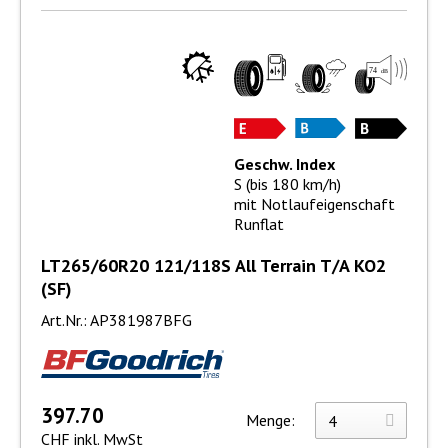
Geschw. Index
S (bis 180 km/h)
mit Notlaufeigenschaft
Runflat
LT265/60R20 121/118S All Terrain T/A KO2
(SF)
Art.Nr.: AP381987BFG
397.70
Menge:
CHF inkl. MwSt