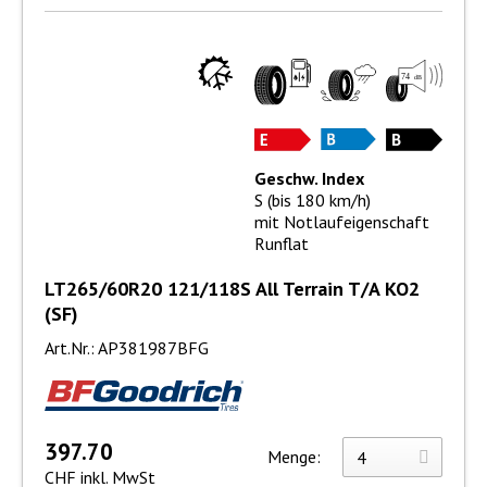
Geschw. Index
S (bis 180 km/h)
mit Notlaufeigenschaft
Runflat
LT265/60R20 121/118S All Terrain T/A KO2
(SF)
Art.Nr.: AP381987BFG
397.70
Menge:
CHF inkl. MwSt