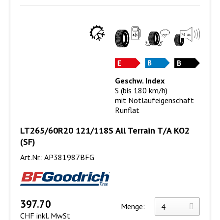
Geschw. Index
S (bis 180 km/h)
mit Notlaufeigenschaft
Runflat
LT265/60R20 121/118S All Terrain T/A KO2
(SF)
Art.Nr.: AP381987BFG
397.70
Menge:
CHF inkl. MwSt