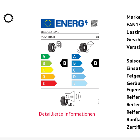
Mark
EAN1
Lasti
Gesch
Verst
Saiso
Einsa
Felge
Gerä
Eigen
Reife
Reifen
Reife
Detaillierte Informationen
Runfl
Zertif