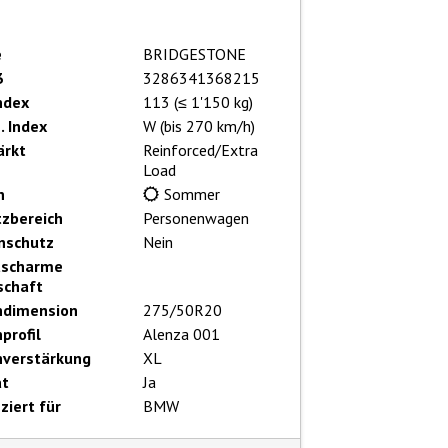
e
BRIDGESTONE
3
3286341368215
ndex
113 (≤ 1'150 kg)
. Index
W (bis 270 km/h)
ärkt
Reinforced/Extra
Load
n
Sommer
tzbereich
Personenwagen
nschutz
Nein
uscharme
schaft
ndimension
275/50R20
profil
Alenza 001
nverstärkung
XL
at
Ja
iziert für
BMW