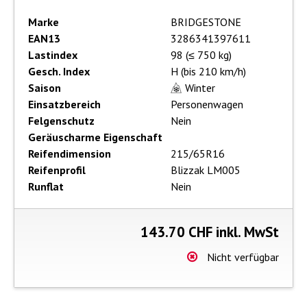
Marke
BRIDGESTONE
EAN13
3286341397611
Lastindex
98 (≤ 750 kg)
Gesch. Index
H (bis 210 km/h)
Saison
Winter
Einsatzbereich
Personenwagen
Felgenschutz
Nein
Geräuscharme Eigenschaft
Reifendimension
215/65R16
Reifenprofil
Blizzak LM005
Runflat
Nein
143.70
CHF inkl. MwSt
Nicht verfügbar