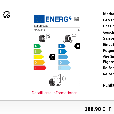
Mark
EAN1
Lasti
Gesch
Saiso
Einsa
Felge
Gerä
Eigen
Reife
Reifen
Runfl
Detaillierte Informationen
188.90
CHF i