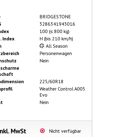
e
BRIDGESTONE
3
3286341943016
ndex
100 (≤ 800 kg)
. Index
H (bis 210 km/h)
n
All Season
tzbereich
Personenwagen
nschutz
Nein
uscharme
schaft
ndimension
225/60R18
profil
Weather Control A005
Evo
at
Nein
nkl. MwSt
Nicht verfügbar