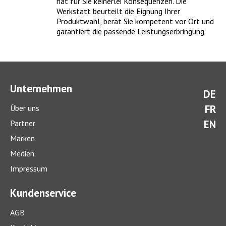
hat für Sie keinerlei Konsequenzen. Die
Werkstatt beurteilt die Eignung Ihrer
Produktwahl, berät Sie kompetent vor Ort und
garantiert die passende Leistungserbringung.
Unternehmen
Was kostet ein Winter-Check?
DE
FR
Über uns
Mit einem umfassenden Winter-Check bereiten Sie Ihr Auto
EN
Partner
optimal auf die kalte Jahreszeit vor.
> mehr
Marken
Medien
Impressum
Kundenservice
AGB