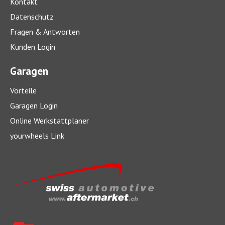
Kontakt
Datenschutz
Fragen & Antworten
Was kostet ein Autoservice?
Kunden Login
Gute Wartung zahlt sich aus – auf kurze, wie auf lange Frist.
Garagen
> mehr
Vorteile
Garagen Login
Online Werkstattplaner
yourwheels Link
DAB+ nachrüsten: Das müssen Sie wissen