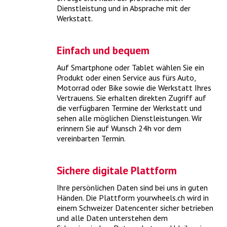
Dienstleistung und in Absprache mit der
Werkstatt.
Mein Auto identifizieren
Der sicherste Weg zum richtigen Produkt für Ihr Auto führt
Einfach und bequem
über die Typenschein-Nummer.
> mehr
Auf Smartphone oder Tablet wählen Sie ein
Produkt oder einen Service aus fürs Auto,
Motorrad oder Bike sowie die Werkstatt Ihres
Vertrauens. Sie erhalten direkten Zugriff auf
die verfügbaren Termine der Werkstatt und
sehen alle möglichen Dienstleistungen. Wir
erinnern Sie auf Wunsch 24h vor dem
vereinbarten Termin.
Sichere digitale Plattform
Ihre persönlichen Daten sind bei uns in guten
Was kostet ein Frühlings-Check?
Händen. Die Plattform yourwheels.ch wird in
einem Schweizer Datencenter sicher betrieben
und alle Daten unterstehen dem
Mit einem umfassenden Frühlings-Check holen Sie Ihr