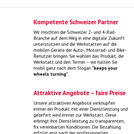
Kompetente Schweizer Partner
Wir möchten die Schweizer 2- und 4-Rad-
Branche auf dem Weg in eine digitale Zukunft
Mythos "Online-Reifen vs. yourwheels"
unterstützen und die Werkstätten auf die
mobilen Geräte der Auto-, Motorrad- und Bike-
Benützer bringen. Sie wählen das Produkt, die
yourwheels verbindet den Reifenkauf direkt mit einer online-
Werkstatt und den
Termin – wir halten Sie
Terminbuchung
> mehr
mobil ganz nach dem Slogan
"keeps your
wheels turning"
.
Attraktive Angebote – faire Preise
Unsere attraktiven Angebote verknüpfen
immer ein Produkt mit einer Dienstleistung und
geliefert wird immer zur Werkstatt. Diese
erbringt ihre Dienstleistung zu transparenten,
fix vereinbarten Konditionen. Die Bezahlung
erfolgt erst nach der professionellen