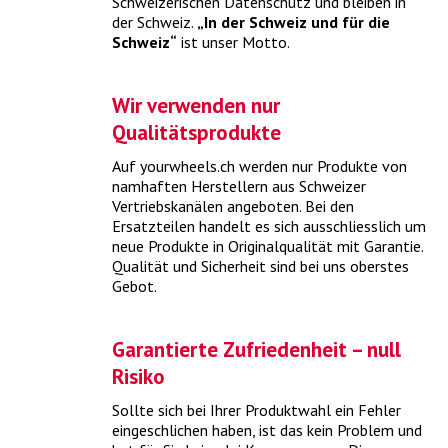
Schweizerischen Datenschutz und bleiben in
Fahrzeug aus dem Winterschlaf .
> mehr
der Schweiz.
„In der Schweiz und für die
Schweiz“
ist unser Motto.
Wir verwenden nur
Qualitätsprodukte
Auf yourwheels.ch werden nur Produkte von
namhaften Herstellern aus Schweizer
Vertriebskanälen angeboten. Bei den
Ersatzteilen handelt es sich ausschliesslich um
neue Produkte in Originalqualität mit Garantie.
Qualität und Sicherheit sind bei uns oberstes
Was kostet ein MFK-Check?
Gebot.
Mit dem MFK-Check besteht Ihr Fahrzeug die periodische
Garantierte Zufriedenheit – null
Motorfahrzeugkontrolle.
> mehr
Risiko
Sollte sich bei Ihrer Produktwahl ein Fehler
eingeschlichen haben, ist das kein Problem und