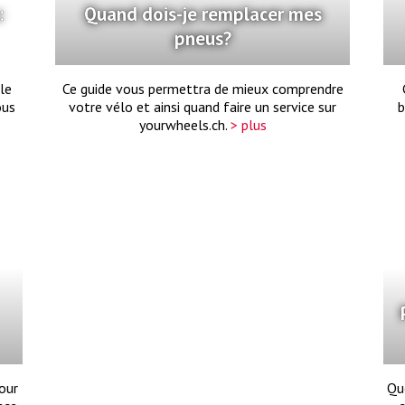
:
Quand dois-je remplacer mes
pneus?
le
Ce guide vous permettra de mieux comprendre
ous
votre vélo et ainsi quand faire un service sur
b
yourwheels.ch.
> plus
pour
Que