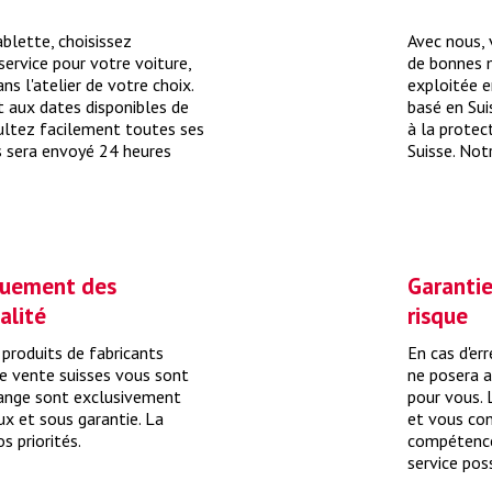
blette, choisissez
Avec nous,
service pour votre voiture,
de bonnes 
s l'atelier de votre choix.
exploitée e
t aux dates disponibles de
basé en Sui
sultez facilement toutes ses
à la protec
us sera envoyé 24 heures
Suisse. Notr
quement des
Garantie
alité
risque
 produits de fabricants
En cas d'er
e vente suisses vous sont
ne posera 
hange sont exclusivement
pour vous. 
aux et sous garantie. La
et vous con
s priorités.
compétence
service poss