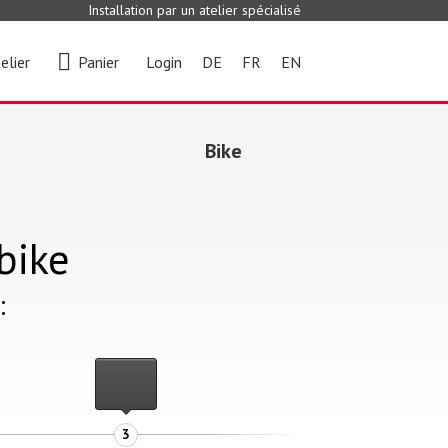
Installation par un atelier spécialisé
elier
Panier
Login
DE
FR
EN
Bike
bike
:
3